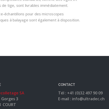
s de tige, sont livrables immédiatement.
e-échantillons pour des microscopes
iques à balayage sont également à disposition.
E
CONTACT
écolletage SA
Tél : +41 (0)32 497 90 09
 Gorges 3
E-mail : info@ultradec.ch
8 COURT