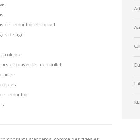
vis
Ac
ns
s de remontoir et coulant
Ac
ges de tige
Cu
 à colonne
rs et couvercles de barillet
Du
d'ancre
La
brisées
 de remontoir
Ma
es
s composants standards, comme des tiges et