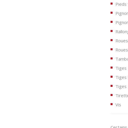
Pieds 
Pigno
Pignon
Rallon
Roues
Roues
Tambou
Tiges 
Tiges 
Tiges
Tirett
Vis
Certain