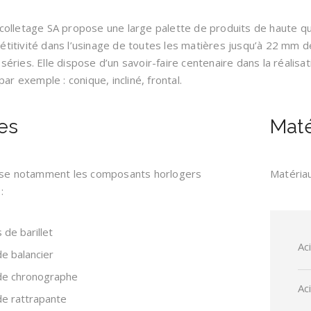
colletage SA propose une large palette de produits de haute qual
titivité dans l’usinage de toutes les matières jusqu’à 22 mm de
séries. Elle dispose d’un savoir-faire centenaire dans la réalis
 par exemple : conique, incliné, frontal.
es
Maté
lise notamment les composants horlogers
Matéria
:
 de barillet
Ac
e balancier
de chronographe
Ac
de rattrapante