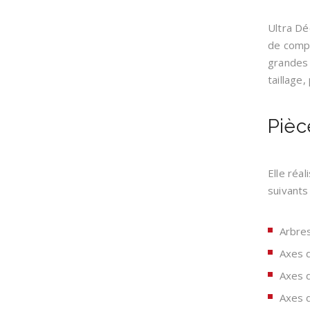
Ultra Dé
de compé
grandes 
taillage,
Pièc
Elle réa
suivants 
Arbres
Axes d
Axes 
Axes 