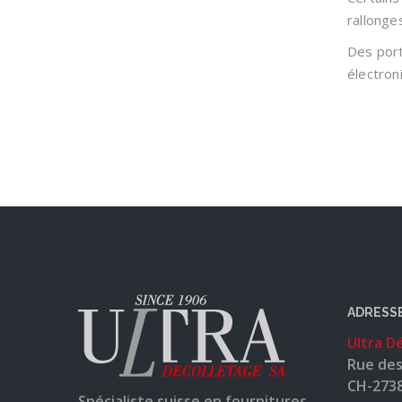
rallonge
Des port
électron
ADRESS
Ultra D
Rue des
CH-273
Spécialiste suisse en fournitures