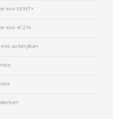
ier inox X35ST+
ier inox 4C27A
ivres au béryllium
rnico
itons
illechort